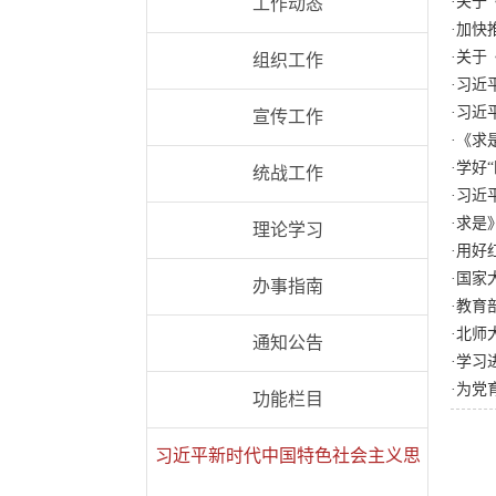
·
关于
工作动态
·
加快
·
关于
组织工作
·
习近
·
习近
宣传工作
·
《求
·
学好
统战工作
·
习近
·
求是
理论学习
·
用好
·
国家
办事指南
·
教育
·
北师
通知公告
·
学习
·
为党
功能栏目
习近平新时代中国特色社会主义思