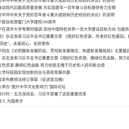
《中共中央关于党的百年奋斗重大成就和历史经验的决议》的说明
推动现代后勤高质量发展 为实现建军一百年奋斗目标提供有力支撑
《中共中央关于党的百年奋斗重大成就和历史经验的决议》的说明
平致信祝贺厦门大学建校100周年
平在清华大学考察时强调 坚持中国特色世界一流大学建设目标方向 为服
是》杂志发表习近平总书记重要文章 《用好红色资源，传承好红色基因，
“四史”，永葆初心、永担使命
平同志《论把握新发展阶段、贯彻新发展理念、构建新发展格局》主要篇
》杂志发表习近平总书记重要文章《用好红色资源、赓续红色血脉，努力
红色资源 赓续红色血脉 努力创造无愧于历史和人民的新业绩
大学科技园实现创新创业与高校发展共赢
部发布教师法修订草案（征求意见稿）
大举办“提升中华文化影响力”国际论坛
进行时｜五次深改会，习近平部署了这些重要改革
育人 为国育才